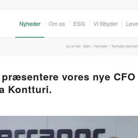
Nyheder
Om os
ESG
Vi tilbyder
Leve
Du er her:
Start
/
Nyheder
/
Nyheder danmar
at præsentere vores nye CFO
a Kontturi.