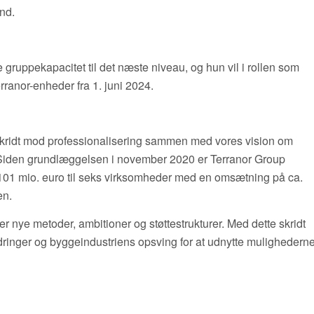
and.
gruppekapacitet til det næste niveau, og hun vil i rollen som
rranor-enheder fra 1. juni 2024.
kridt mod professionalisering sammen med vores vision om
 Siden grundlæggelsen i november 2020 er Terranor Group
101 mio. euro til seks virksomheder med en omsætning på ca.
en.
 nye metoder, ambitioner og støttestrukturer. Med dette skridt
rdringer og byggeindustriens opsving for at udnytte mulighedern