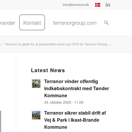
info@terranor.dk
randør
Kontakt
terranorgroup.com
k
/
Terranor er glade for at præsentere vores nye CFO for Terranor Group; ...
Latest News
Terranor vinder offentlig
indkøbskontrakt med Tønder
Kommune
24. oktober 2025 - 11:06
Terranor sikrer stabil drift af
Vej & Park i Ikast-Brande
Kommune