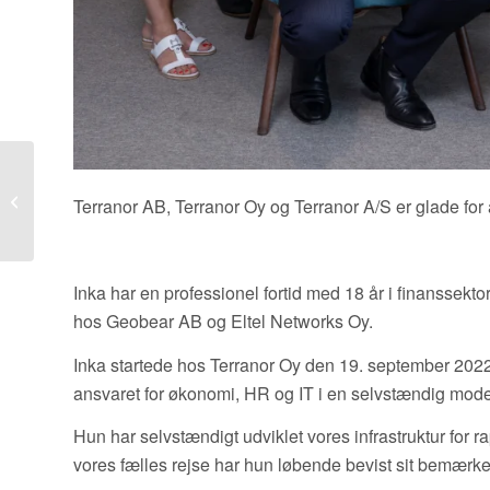
Vi indbyder til
spændende
Terranor AB, Terranor Oy og Terranor A/S er glade fo
demonstration. Kom og
kig ned i vores
værktøjs...
Inka har en professionel fortid med 18 år i finanssekt
hos Geobear AB og Eltel Networks Oy.
Inka startede hos Terranor Oy den 19. september 2022
ansvaret for økonomi, HR og IT i en selvstændig mode
Hun har selvstændigt udviklet vores infrastruktur for ra
vores fælles rejse har hun løbende bevist sit bemærk