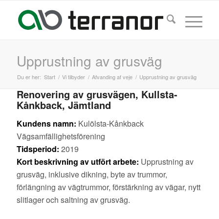
Upprustning av grusväg
Du er her:
Start
/
Vi tilbyder
/
Afvanding af veje
/
Upprustning av grusväg
Renovering av grusvägen, Kullsta-
Kånkback, Jämtland
Kundens namn:
Kulölsta-Kånkback
Vägsamfällighetsförening
Tidsperiod:
2019
Kort beskrivning av utfört arbete:
Upprustning av
grusväg, inklusive dikning, byte av trummor,
förlängning av vägtrummor, förstärkning av vägar, nytt
slitlager och saltning av grusväg.