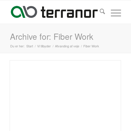
Archive for: Fiber Work
Du er her:
Start
/
Vi tilbyder
/
Afvanding af veje
/
Fiber Work