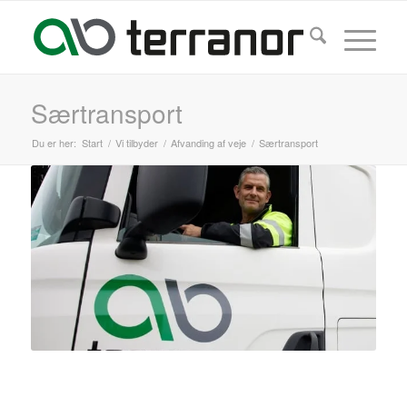
Særtransport
Du er her:
Start
/
Vi tilbyder
/
Afvanding af veje
/
Særtransport